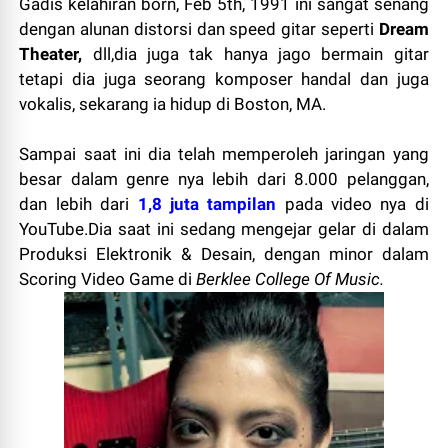
Gadis kelahiran born, Feb 5th, 1991 ini sangat senang
dengan alunan distorsi dan speed gitar seperti
Dream
Theater,
dll,dia juga tak hanya jago bermain gitar
tetapi dia juga seorang
komposer
handal dan juga
vokalis,
sekarang ia hidup
di Boston
,
MA
.
Sampai saat ini
dia telah
memperoleh
jaringan
yang
besar
dalam genre
nya
lebih dari 8.000
pelanggan
,
dan
lebih dari
1,8
juta tampilan
pada video
nya
di
YouTube
.
Dia
saat ini sedang
mengejar
gelar
di dalam
Produksi
Elektronik
&
Desain
,
dengan
minor dalam
Scoring
Video Game
di
Berklee
College
Of
Music
.