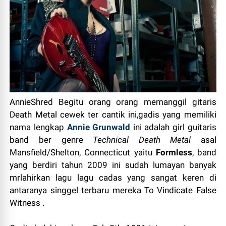
AnnieShred Begitu orang orang memanggil gitaris
Death Metal cewek ter cantik ini,gadis yang memiliki
nama lengkap
Annie
Grunwald
ini adalah girl guitaris
band
ber genre
Technical Death Metal
asal
Mansfield/Shelton, Connecticut yaitu
Formless
, band
yang berdiri tahun 2009 ini sudah lumayan banyak
mrlahirkan lagu lagu cadas yang sangat keren di
antaranya singgel terbaru mereka
To Vindicate False
Witness
.