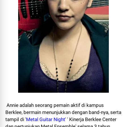
Annie adalah
seorang pemain
aktif
di kampus
Berklee
,
bermain menunjukkan
dengan
band
-nya
,
serta
tampil di
'
Metal Guitar Night
'
'
Kinerja
Berklee
Center
dan pertunjukan
Metal
Ensemble
'
selama 3
tahun