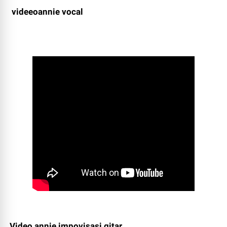
videeoannie vocal
Video annie impovisasi gitar