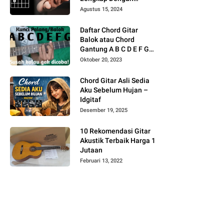
Gambar
Agustus 15, 2024
Daftar Chord Gitar
Balok atau Chord
Gantung A B C D E F G
Gambar
Oktober 20, 2023
Chord Gitar Asli Sedia
Aku Sebelum Hujan –
Idgitaf
Desember 19, 2025
10 Rekomendasi Gitar
Akustik Terbaik Harga 1
Jutaan
Februari 13, 2022