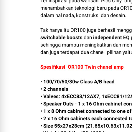
Ter inspirasi pada
warisan
"
Pics
Only
"
ori
menambahkan teknologi baru pada
OR1
dalam hal
nada
,
konstruksi dan
desain
.
Tak hanya itu OR100
juga berhasil meng
switchable boosts
dan
independent EQ
sehingga mampu meningkatkan dan meng
dan juga terdapat dua chanel
pilihan
yait
Spesifikasi
OR100
Twin
chanel amp
•
100/70/50/30w Class A/B head
• 2 channels
• Valves: 4xECC83/12AX7, 1xECC81/12
• Speaker Outs - 1 x 16 Ohm cabinet co
• 1 x 8 Ohm cabinet connected to one o
• 2 x 16 Ohm cabinets each connected t
• Size 55x27x28cm (21.65x10.63x11.02