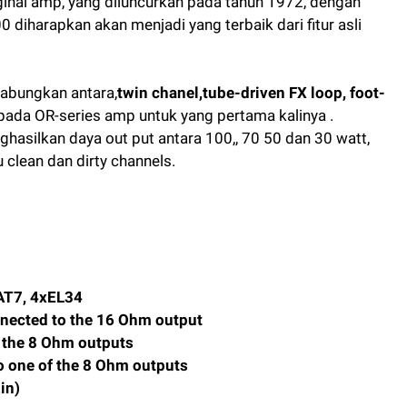
ginal
amp
,
yang diluncurkan
pada tahun 1972
, dengan
00
diharapkan akan menjadi yang terbaik dari
fitur asli
gabungkan
antara,
twin chanel
,
tube-driven FX loop, foot-
pada
OR
-
series
amp untuk yang pertama kalinya
.
hasilkan daya out put
antara 100
,,
70
50
dan 30
watt
,
u
clean dan dirty channels.
AT7, 4xEL34
nnected to the 16 Ohm output
f the 8 Ohm outputs
o one of the 8 Ohm outputs
in)