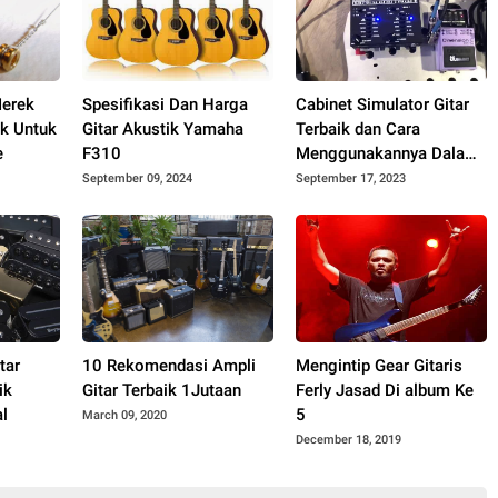
erek
Spesifikasi Dan Harga
Cabinet Simulator Gitar
ik Untuk
Gitar Akustik Yamaha
Terbaik dan Cara
e
F310
Menggunakannya Dalam
Recording
September 09, 2024
September 17, 2023
tar
10 Rekomendasi Ampli
Mengintip Gear Gitaris
ik
Gitar Terbaik 1Jutaan
Ferly Jasad Di album Ke
l
5
March 09, 2020
December 18, 2019