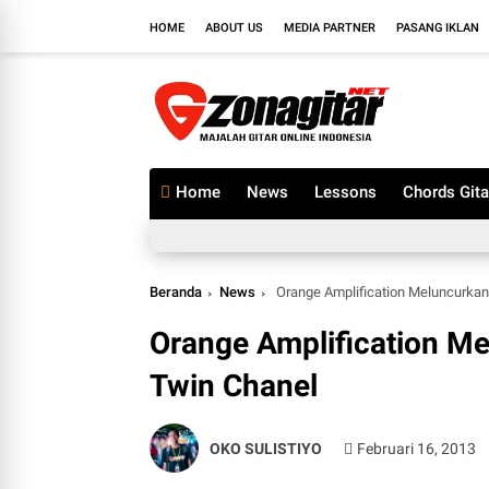
HOME
ABOUT US
MEDIA PARTNER
PASANG IKLAN
Home
News
Lessons
Chords Gita
Beranda
News
Orange Amplification Meluncurkan
Orange Amplification M
Twin Chanel
OKO SULISTIYO
Februari 16, 2013