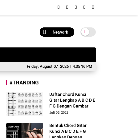
Network
Friday
,
August
07
,
2026
|
4:35 17 PM
#TRANDING
Daftar Chord Kunci
Gitar Lengkap A B C D E
F G Dengan Gambar
Juli 05, 2023
Bentuk Chord Gitar
Kunci A B C D E F G
Lengkap Dengan