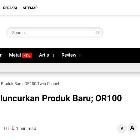
REDAKSI
SITEMAP
r
Metal
Artis
Review
NEW
 Produk Baru; OR100 Twin Chanel
eluncurkan Produk Baru; OR100
A
0
1 min read
A