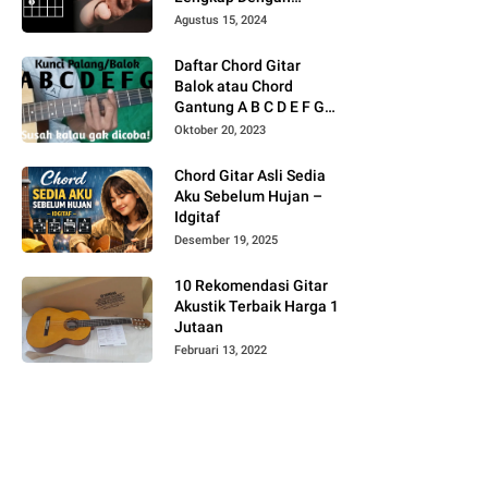
Gambar
Agustus 15, 2024
Daftar Chord Gitar
Balok atau Chord
Gantung A B C D E F G
Gambar
Oktober 20, 2023
Chord Gitar Asli Sedia
Aku Sebelum Hujan –
Idgitaf
Desember 19, 2025
10 Rekomendasi Gitar
Akustik Terbaik Harga 1
Jutaan
Februari 13, 2022