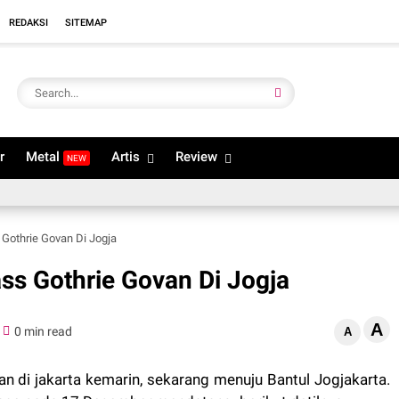
REDAKSI
SITEMAP
r
Metal
Artis
Review
NEW
Gothrie Govan Di Jogja
ss Gothrie Govan Di Jogja
A
0 min read
A
an di jakarta kemarin, sekarang menuju Bantul Jogjakarta.