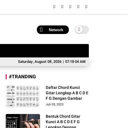
Network
Saturday
,
August
08
,
2026
|
07:18 05 AM
#TRANDING
Daftar Chord Kunci
Gitar Lengkap A B C D E
F G Dengan Gambar
Juli 05, 2023
Bentuk Chord Gitar
Kunci A B C D E F G
Lengkap Dengan