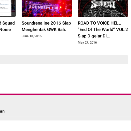
d Squad
Soundrenaline 2016 Siap
ROAD TO VOICE HELL
 Noise
Menghentak GWK Bali.
“End Of The World” VOL.2
Siap Digelar Di
June 18, 2016
Purwokerto
May 27, 2016
lan