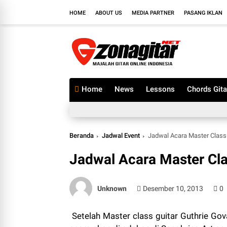
HOME
ABOUT US
MEDIA PARTNER
PASANG IKLAN
Home
News
Lessons
Chords Gita
Beranda
Jadwal Event
Jadwal Acara Master Class 
Jadwal Acara Master Cla
Unknown
Desember 10, 2013
0
Setelah Master class guitar Guthrie Gov