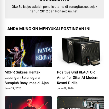
Oko Sulistiyo adalah penulis utama di zonagitar.net sejak
tahun 2012 dan Ponselplus.net.
ANDA MUNGKIN MENYUKAI POSTINGAN INI
MCPR Sukses Hentak
Positive Grid REACTOR,
Lapangan Selanegara
Amplifier Gitar AI Modern
Sumpiuh Banyumas di Ajang
Resmi Dirilis
76 Silaturahmi HAPPIII
June 21, 2026
June 08, 2026