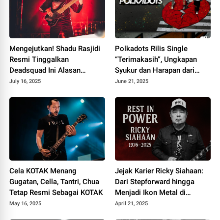
Mengejutkan! Shadu Rasjidi
Polkadots Rilis Single
Resmi Tinggalkan
“Terimakasih”, Ungkapan
Deadsquad Ini Alasan
Syukur dan Harapan dari
Sebenarnya
Album Heartbreak Analogy
July 16, 2025
June 21, 2025
Cela KOTAK Menang
Jejak Karier Ricky Siahaan:
Gugatan, Cella, Tantri, Chua
Dari Stepforward hingga
Tetap Resmi Sebagai KOTAK
Menjadi Ikon Metal di
Seringai
May 16, 2025
April 21, 2025