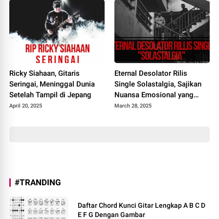
Ricky Siahaan, Gitaris
Eternal Desolator Rilis
Seringai, Meninggal Dunia
Single Solastalgia, Sajikan
Setelah Tampil di Jepang
Nuansa Emosional yang
Ambivalen
April 20, 2025
March 28, 2025
#TRANDING
Daftar Chord Kunci Gitar Lengkap A B C D
E F G Dengan Gambar