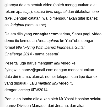
gitarnya dalam bentuk video (boleh menggunakan alat
rekam apa saja), secara
live, original
dan dilakukan
one
take
. Dengan catatan, wajib menggunakan gitar Ibanez
asli/
original
(semua tipe)
Dalam rilis yang
zonagitar.com
terima, Sabtu pagi, video
demo itu kemudian Anda
upload
ke YouTube dengan
format
title "Flying With Ibanez Indonesia Guitar
Challenge 2014
- nama peserta".
Peserta juga harus mengirim
link
video ke
flyingwithibanez@gmail.com dengan mencantumkan
data diri (nama, alamat, nomor telepon, dan tipe ibanez
yang dipakai). Lalu
mention link
video itu
dengan
hastag
#FW2014.
Penilaian lomba dilakukan oleh Mr Yoshi Hoshino selaku
Ibanez Division Manager dari Jepang, dan akan