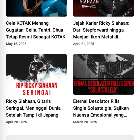
Cela KOTAK Menang
Jejak Karier Ricky Siahaan:
Gugatan, Cella, Tantri, Chua
Dari Stepforward hingga
Tetap Resmi Sebagai KOTAK
Menjadi Ikon Metal di
Seringai
May 16, 2025
April 21, 2025
Ricky Siahaan, Gitaris
Eternal Desolator Rilis
Seringai, Meninggal Dunia
Single Solastalgia, Sajikan
Setelah Tampil di Jepang
Nuansa Emosional yang
Ambivalen
April 20, 2025
March 28, 2025