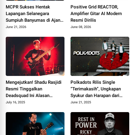
MCPR Sukses Hentak
Positive Grid REACTOR,
Lapangan Selanegara
Amplifier Gitar AI Modern
Sumpiuh Banyumas di Ajang
Resmi Dirilis
76 Silaturahmi HAPPIII
June 21, 2026
June 08, 2026
Mengejutkan! Shadu Rasjidi
Polkadots Rilis Single
Resmi Tinggalkan
“Terimakasih”, Ungkapan
Deadsquad Ini Alasan
Syukur dan Harapan dari
Sebenarnya
Album Heartbreak Analogy
July 16, 2025
June 21, 2025