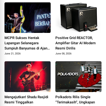
MCPR Sukses Hentak
Positive Grid REACTOR,
Lapangan Selanegara
Amplifier Gitar AI Modern
Sumpiuh Banyumas di Ajang
Resmi Dirilis
76 Silaturahmi HAPPIII
June 21, 2026
June 08, 2026
Mengejutkan! Shadu Rasjidi
Polkadots Rilis Single
Resmi Tinggalkan
“Terimakasih”, Ungkapan