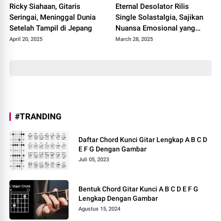
Ricky Siahaan, Gitaris
Eternal Desolator Rilis
Seringai, Meninggal Dunia
Single Solastalgia, Sajikan
Setelah Tampil di Jepang
Nuansa Emosional yang
Ambivalen
April 20, 2025
March 28, 2025
#TRANDING
Daftar Chord Kunci Gitar Lengkap A B C D
E F G Dengan Gambar
Juli 05, 2023
Bentuk Chord Gitar Kunci A B C D E F G
Lengkap Dengan Gambar
Agustus 15, 2024