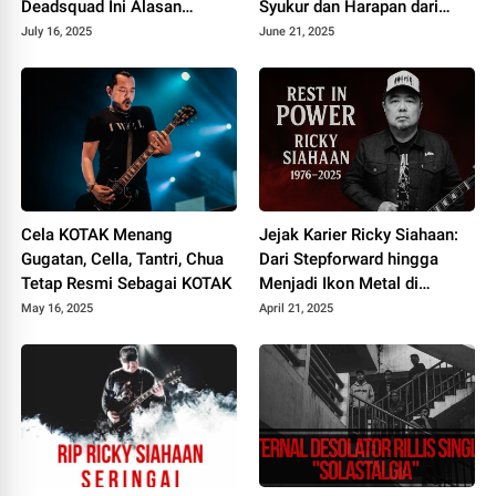
Deadsquad Ini Alasan
Syukur dan Harapan dari
Sebenarnya
Album Heartbreak Analogy
July 16, 2025
June 21, 2025
Cela KOTAK Menang
Jejak Karier Ricky Siahaan:
Gugatan, Cella, Tantri, Chua
Dari Stepforward hingga
Tetap Resmi Sebagai KOTAK
Menjadi Ikon Metal di
Seringai
May 16, 2025
April 21, 2025