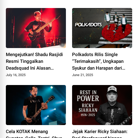
Mengejutkan! Shadu Rasjidi
Polkadots Rilis Single
Resmi Tinggalkan
“Terimakasih”, Ungkapan
Deadsquad Ini Alasan
Syukur dan Harapan dari
Sebenarnya
Album Heartbreak Analogy
July 16, 2025
June 21, 2025
Cela KOTAK Menang
Jejak Karier Ricky Siahaan: