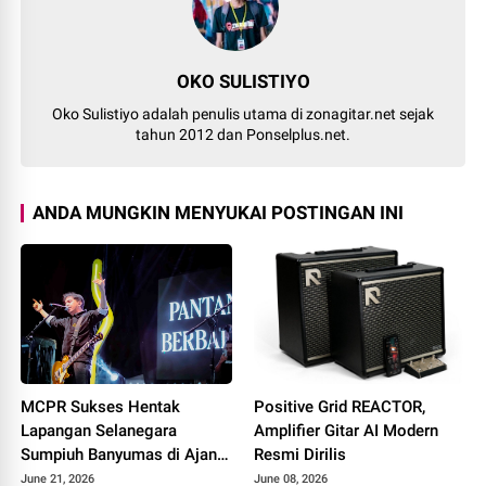
OKO SULISTIYO
Oko Sulistiyo adalah penulis utama di zonagitar.net sejak
tahun 2012 dan Ponselplus.net.
ANDA MUNGKIN MENYUKAI POSTINGAN INI
MCPR Sukses Hentak
Positive Grid REACTOR,
Lapangan Selanegara
Amplifier Gitar AI Modern
Sumpiuh Banyumas di Ajang
Resmi Dirilis
76 Silaturahmi HAPPIII
June 21, 2026
June 08, 2026