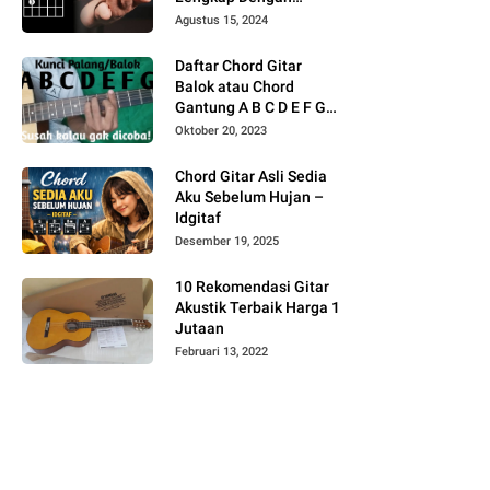
Gambar
Agustus 15, 2024
Daftar Chord Gitar
Balok atau Chord
Gantung A B C D E F G
Gambar
Oktober 20, 2023
Chord Gitar Asli Sedia
Aku Sebelum Hujan –
Idgitaf
Desember 19, 2025
10 Rekomendasi Gitar
Akustik Terbaik Harga 1
Jutaan
Februari 13, 2022