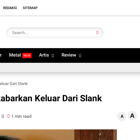
REDAKSI
SITEMAP
r
Metal
Artis
Review
NEW
eluar Dari Slank
kabarkan Keluar Dari Slank
A
0
1 min read
A