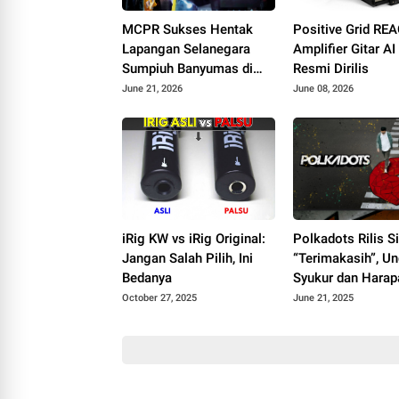
MCPR Sukses Hentak
Positive Grid RE
Lapangan Selanegara
Amplifier Gitar A
Sumpiuh Banyumas di
Resmi Dirilis
Ajang 76 Silaturahmi
June 21, 2026
June 08, 2026
HAPPIII
iRig KW vs iRig Original:
Polkadots Rilis S
Jangan Salah Pilih, Ini
“Terimakasih”, U
Bedanya
Syukur dan Harap
Album Heartbrea
October 27, 2025
June 21, 2025
Analogy