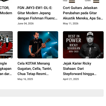
ACTOR,
FGN JMY3-EW1-DL-E:
Cort Guitars Jelaskan
I Modern
Gitar Modern Jepang
Perubahan pada Gitar
dengan Fishman Fluence
Akustik Mereka, Apa Saja
dan Tremolo Locking
yang Berubah
June 04, 2026
May 11, 2026
ingle
Cela KOTAK Menang
Jejak Karier Ricky
ngkapan
Gugatan, Cella, Tantri,
Siahaan: Dari
an dari
Chua Tetap Resmi
Stepforward hingga
k
Sebagai KOTAK
Menjadi Ikon Metal di
May 16, 2025
April 21, 2025
Seringai