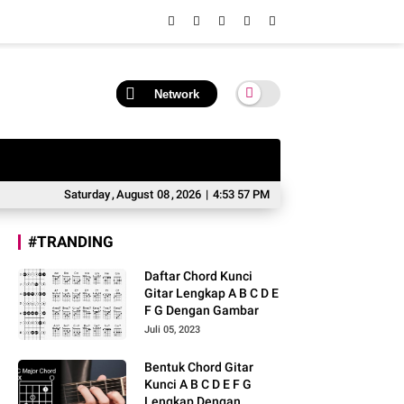
Network
Saturday
,
August
08
,
2026
|
4:53 58 PM
#TRANDING
Daftar Chord Kunci
Gitar Lengkap A B C D E
F G Dengan Gambar
Juli 05, 2023
Bentuk Chord Gitar
Kunci A B C D E F G
Lengkap Dengan