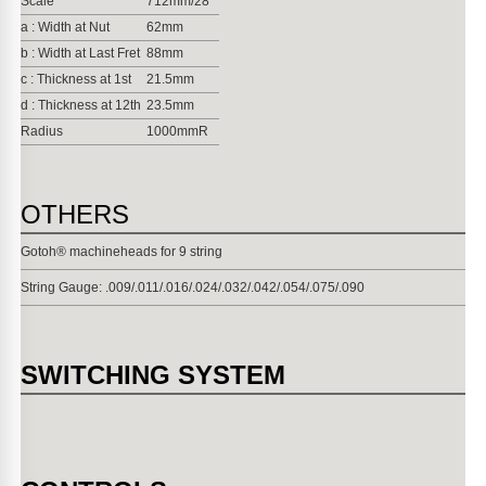
Scale
712mm/28"
a : Width at Nut
62mm
b : Width at Last Fret
88mm
c : Thickness at 1st
21.5mm
d : Thickness at 12th
23.5mm
Radius
1000mmR
OTHERS
Gotoh® machineheads for 9 string
String Gauge: .009/.011/.016/.024/.032/.042/.054/.075/.090
SWITCHING SYSTEM