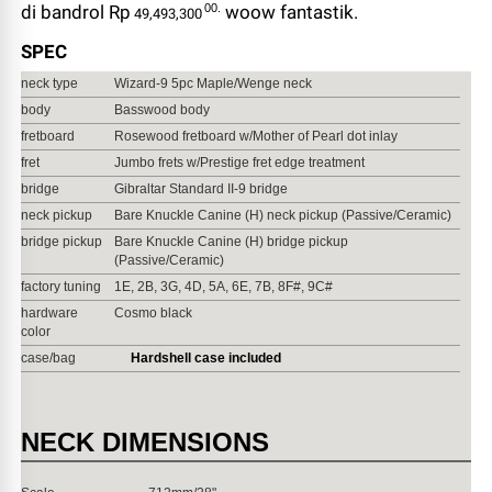
00.
di bandrol Rp
woow fantastik.
49,493,300
SPEC
neck type
Wizard-9 5pc Maple/Wenge neck
body
Basswood body
fretboard
Rosewood fretboard w/Mother of Pearl dot inlay
fret
Jumbo frets w/Prestige fret edge treatment
bridge
Gibraltar Standard II-9 bridge
neck pickup
Bare Knuckle Canine (H) neck pickup (Passive/Ceramic)
bridge pickup
Bare Knuckle Canine (H) bridge pickup
(Passive/Ceramic)
factory tuning
1E, 2B, 3G, 4D, 5A, 6E, 7B, 8F#, 9C#
hardware
Cosmo black
color
case/bag
Hardshell case included
NECK DIMENSIONS