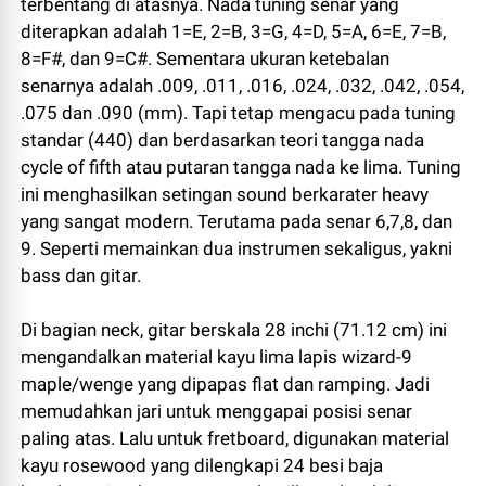
terbentang di atasnya. Nada tuning senar yang
diterapkan adalah 1=E, 2=B, 3=G, 4=D, 5=A, 6=E, 7=B,
8=F#, dan 9=C#. Sementara ukuran ketebalan
senarnya adalah .009, .011, .016, .024, .032, .042, .054,
.075 dan .090 (mm). Tapi tetap mengacu pada tuning
standar (440) dan berdasarkan teori tangga nada
cycle of fifth atau putaran tangga nada ke lima. Tuning
ini menghasilkan setingan sound berkarater heavy
yang sangat modern. Terutama pada senar 6,7,8, dan
9. Seperti memainkan dua instrumen sekaligus, yakni
bass dan gitar.
Di bagian neck, gitar berskala 28 inchi (71.12 cm) ini
mengandalkan material kayu lima lapis wizard-9
maple/wenge yang dipapas flat dan ramping. Jadi
memudahkan jari untuk menggapai posisi senar
paling atas. Lalu untuk fretboard, digunakan material
kayu rosewood yang dilengkapi 24 besi baja