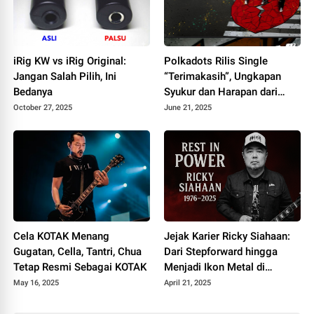
iRig KW vs iRig Original:
Polkadots Rilis Single
Jangan Salah Pilih, Ini
“Terimakasih”, Ungkapan
Bedanya
Syukur dan Harapan dari
Album Heartbreak Analogy
October 27, 2025
June 21, 2025
Cela KOTAK Menang
Jejak Karier Ricky Siahaan:
Gugatan, Cella, Tantri, Chua
Dari Stepforward hingga
Tetap Resmi Sebagai KOTAK
Menjadi Ikon Metal di
Seringai
May 16, 2025
April 21, 2025