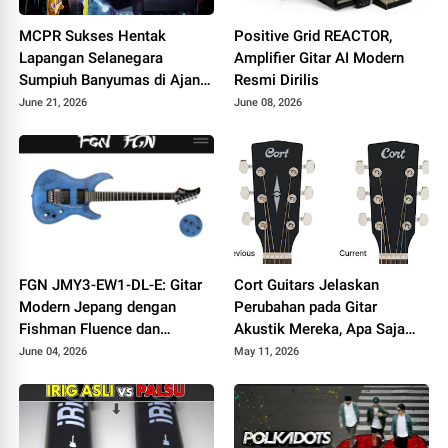
MCPR Sukses Hentak
Positive Grid REACTOR,
Lapangan Selanegara
Amplifier Gitar AI Modern
Sumpiuh Banyumas di Ajang
Resmi Dirilis
76 Silaturahmi HAPPIII
June 21, 2026
June 08, 2026
FGN JMY3-EW1-DL-E: Gitar
Cort Guitars Jelaskan
Modern Jepang dengan
Perubahan pada Gitar
Fishman Fluence dan
Akustik Mereka, Apa Saja
Tremolo Locking
yang Berubah
June 04, 2026
May 11, 2026