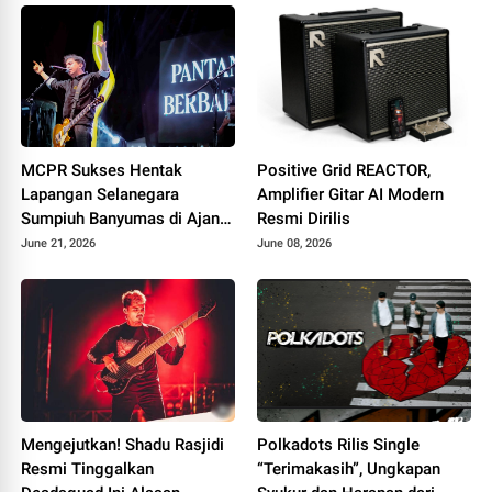
MCPR Sukses Hentak
Positive Grid REACTOR,
Lapangan Selanegara
Amplifier Gitar AI Modern
Sumpiuh Banyumas di Ajang
Resmi Dirilis
76 Silaturahmi HAPPIII
June 21, 2026
June 08, 2026
Mengejutkan! Shadu Rasjidi
Polkadots Rilis Single
Resmi Tinggalkan
“Terimakasih”, Ungkapan