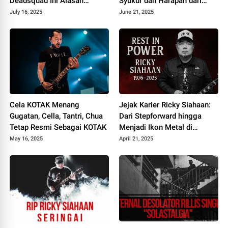
Deadsquad Ini Alasan
Syukur dan Harapan dari
Sebenarnya
Album Heartbreak Analogy
July 16, 2025
June 21, 2025
Cela KOTAK Menang
Jejak Karier Ricky Siahaan:
Gugatan, Cella, Tantri, Chua
Dari Stepforward hingga
Tetap Resmi Sebagai KOTAK
Menjadi Ikon Metal di
Seringai
May 16, 2025
April 21, 2025