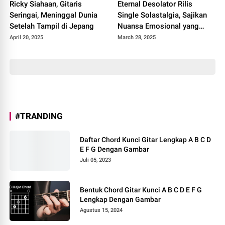
Ricky Siahaan, Gitaris
Eternal Desolator Rilis
Seringai, Meninggal Dunia
Single Solastalgia, Sajikan
Setelah Tampil di Jepang
Nuansa Emosional yang
Ambivalen
April 20, 2025
March 28, 2025
#TRANDING
Daftar Chord Kunci Gitar Lengkap A B C D
E F G Dengan Gambar
Juli 05, 2023
Bentuk Chord Gitar Kunci A B C D E F G
Lengkap Dengan Gambar
Agustus 15, 2024