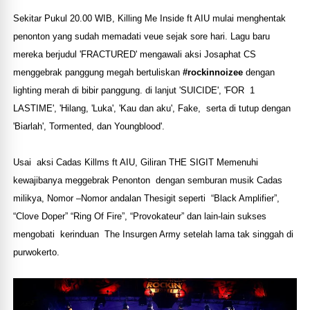
Sekitar Pukul 20.00 WIB, Killing Me Inside ft AIU mulai menghentak
penonton yang sudah memadati veue sejak sore hari. Lagu baru
mereka berjudul 'FRACTURED' mengawali aksi Josaphat CS
menggebrak panggung megah bertuliskan
#rockinnoizee
dengan
lighting merah di bibir panggung. di lanjut 'SUICIDE', 'FOR 1
LASTIME', 'Hilang, 'Luka', 'Kau dan aku', Fake, serta di tutup dengan
'Biarlah', Tormented, dan Youngblood'.
Usai aksi Cadas Killms ft AIU, Giliran THE SIGIT Memenuhi
kewajibanya meggebrak Penonton dengan semburan musik Cadas
milikya, Nomor –Nomor andalan Thesigit seperti “Black Amplifier”,
“Clove Doper” “Ring Of Fire”, “Provokateur” dan lain-lain sukses
mengobati kerinduan The Insurgen Army setelah lama tak singgah di
purwokerto.