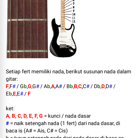
Setiap fert memiliki nada, berikut susunan nada dalam
gitar:
F
,F
#
/ G
b
,
G
,G
#
/ A
b
,
A
,A
#
/ B
b
,
B
,
C
,
C
#
/ D
b
,
D
,D
#
/
E
b
,
E
,E
#
/
F
ket:
A, B, C, D, E, F, G
= kunci / nada dasar
#
= naik setengah nada (1 fert) dari nada dasar, di
baca is (A# = Ais, C# = Cis)
b
= turun setengah nada dari nada dasar di baca es