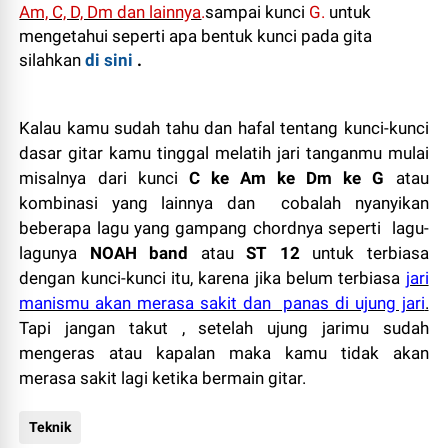
Am, C, D, Dm dan lainnya
.
sampai kunci
G.
untuk
mengetahui seperti apa bentuk kunci pada gita
silahkan
di sini
.
Kalau kamu sudah tahu dan hafal tentang kunci-kunci
dasar gitar kamu tinggal melatih jari tanganmu mulai
misalnya dari kunci
C ke Am ke Dm ke G
atau
kombinasi yang lainnya dan cobalah nyanyikan
beberapa lagu yang gampang chordnya seperti lagu-
lagunya
NOAH band
atau
ST 12
untuk terbiasa
dengan kunci-kunci itu, karena jika belum terbiasa
jari
manismu akan merasa sakit dan panas di ujung jari
.
Tapi jangan takut , setelah ujung jarimu sudah
mengeras atau kapalan maka kamu tidak akan
merasa sakit lagi ketika bermain gitar.
Teknik