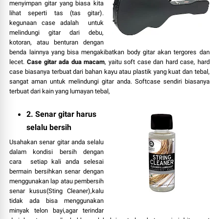
menyimpan gitar yang biasa kita
lihat seperti tas (tas gitar).
kegunaan case adalah untuk
melindungi gitar dari debu,
kotoran, atau benturan dengan
benda lainnya yang bisa mengakibatkan body gitar akan tergores dan
lecet.
Case gitar ada dua macam
, yaitu soft case dan hard case, hard
case biasanya terbuat dari bahan kayu atau plastik yang kuat dan tebal,
sangat aman untuk melindungi gitar anda. Softcase sendiri biasanya
terbuat dari kain yang lumayan tebal,
2. Senar gitar harus
selalu bersih
Usahakan senar gitar anda selalu
dalam kondisi bersih dengan
cara setiap kali anda selesai
bermain bersihkan senar dengan
menggunakan lap atau pembersih
senar kusus(Sting Cleaner),kalu
tidak ada bisa menggunakan
minyak telon bayi,agar terindar