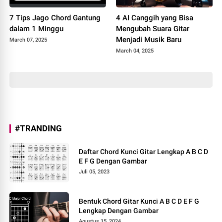
7 Tips Jago Chord Gantung
4 AI Canggih yang Bisa
dalam 1 Minggu
Mengubah Suara Gitar
Menjadi Musik Baru
March 07, 2025
March 04, 2025
#TRANDING
Daftar Chord Kunci Gitar Lengkap A B C D
E F G Dengan Gambar
Juli 05, 2023
Bentuk Chord Gitar Kunci A B C D E F G
Lengkap Dengan Gambar
Agustus 15, 2024