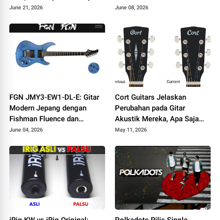
76 Silaturahmi HAPPIII
June 21, 2026
June 08, 2026
FGN JMY3-EW1-DL-E: Gitar
Cort Guitars Jelaskan
Modern Jepang dengan
Perubahan pada Gitar
Fishman Fluence dan
Akustik Mereka, Apa Saja
Tremolo Locking
yang Berubah
June 04, 2026
May 11, 2026
iRig KW vs iRig Original:
Polkadots Rilis Single