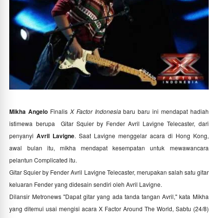
Mikha Angelo
Finalis
X Factor Indonesia
baru baru ini mendapat hadiah
istimewa berupa
Gitar
Squier by Fender Avril Lavigne Telecaster,
dari
penyanyi
Avril Lavigne
.
Saat Lavigne menggelar acara di Hong Kong,
awal bulan itu, mikha mendapat kesempatan untuk mewawancara
pelantun Complicated itu.
Gitar Squier by Fender Avril Lavigne Telecaster, merupakan salah satu gitar
keluaran Fender yang didesain sendiri oleh Avril Lavigne.
Dilansir Metronews "Dapat gitar yang ada tanda tangan Avril," kata Mikha
yang ditemui usai mengisi acara X Factor Around The World, Sabtu (24/8)