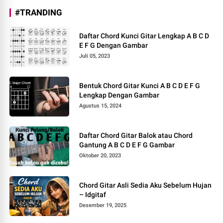
#TRANDING
Daftar Chord Kunci Gitar Lengkap A B C D
E F G Dengan Gambar
Juli 05, 2023
Bentuk Chord Gitar Kunci A B C D E F G
Lengkap Dengan Gambar
Agustus 15, 2024
Daftar Chord Gitar Balok atau Chord
Gantung A B C D E F G Gambar
Oktober 20, 2023
Chord Gitar Asli Sedia Aku Sebelum Hujan
– Idgitaf
Desember 19, 2025