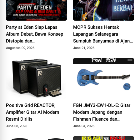
Party at Eden Siap Lepas
MCPR Sukses Hentak
Album Debut, Bawa Konsep
Lapangan Selanegara
Distopia dan
Sumpiuh Banyumas di Ajang
“Pemberontakan Kognitif
76 Silaturahmi HAPPIII
Augustus 09, 2026
June 21, 2026
Positive Grid REACTOR,
FGN JMY3-EW1-DL-E: Gitar
Amplifier Gitar AI Modern
Modern Jepang dengan
Resmi Dirilis
Fishman Fluence dan
Tremolo Locking
June 08, 2026
June 04, 2026