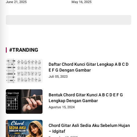
Album Heartbreak Analogy
June 21, 2025
May 16, 2025
#TRANDING
Daftar Chord Kunci Gitar Lengkap A B C D
E F G Dengan Gambar
Juli 05, 2023
Bentuk Chord Gitar Kunci A B C D E F G
Lengkap Dengan Gambar
Agustus 15, 2024
Chord Gitar Asli Sedia Aku Sebelum Hujan
– Idgitaf