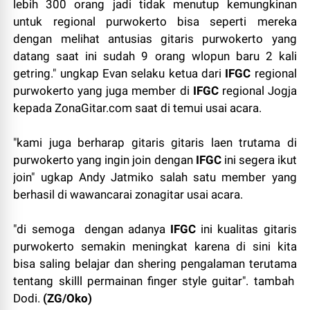
lebih 300 orang jadi tidak menutup kemungkinan
untuk regional purwokerto bisa seperti mereka
dengan melihat antusias gitaris purwokerto yang
datang saat ini sudah 9 orang wlopun baru 2 kali
getring." ungkap Evan selaku ketua dari
IFGC
regional
purwokerto yang juga member di
IFGC
regional Jogja
kepada ZonaGitar.com saat di temui usai acara.
"kami juga berharap gitaris gitaris laen trutama di
purwokerto yang ingin join dengan
IFGC
ini segera ikut
join" ugkap Andy Jatmiko salah satu member yang
berhasil di wawancarai zonagitar usai acara.
"di semoga dengan adanya
IFGC
ini kualitas gitaris
purwokerto semakin meningkat karena di sini kita
bisa saling belajar dan shering pengalaman terutama
tentang skilll permainan finger style guitar". tambah
Dodi.
(ZG/Oko)