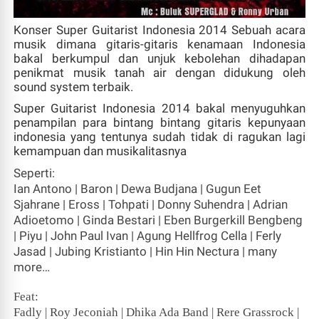
Konser Super Guitarist Indonesia 2014
Sebuah acara
musik dimana gitaris-gitaris kenamaan Indonesia
bakal berkumpul dan unjuk kebolehan dihadapan
penikmat musik tanah air dengan didukung oleh
sound system terbaik.
Super Guitarist Indonesia 2014
bakal menyuguhkan
penampilan para bintang bintang gitaris kepunyaan
indonesia yang tentunya sudah tidak di ragukan lagi
kemampuan dan musikalitasnya
Seperti:
Ian Antono | Baron | Dewa Budjana | Gugun Eet
Sjahrane | Eross | Tohpati | Donny Suhendra | Adrian
Adioetomo | Ginda Bestari | Eben Burgerkill Bengbeng
| Piyu | John Paul Ivan | Agung Hellfrog Cella | Ferly
Jasad | Jubing Kristianto | Hin Hin Nectura | many
more…
Feat:
Fadly | Roy Jeconiah | Dhika Ada Band | Rere Grassrock |