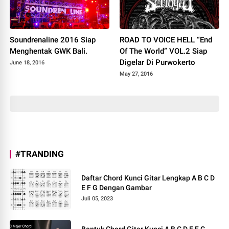
Soundrenaline 2016 Siap
ROAD TO VOICE HELL “End
Menghentak GWK Bali.
Of The World” VOL.2 Siap
Digelar Di Purwokerto
June 18, 2016
May 27, 2016
#TRANDING
Daftar Chord Kunci Gitar Lengkap A B C D
E F G Dengan Gambar
Juli 05, 2023
Bentuk Chord Gitar Kunci A B C D E F G