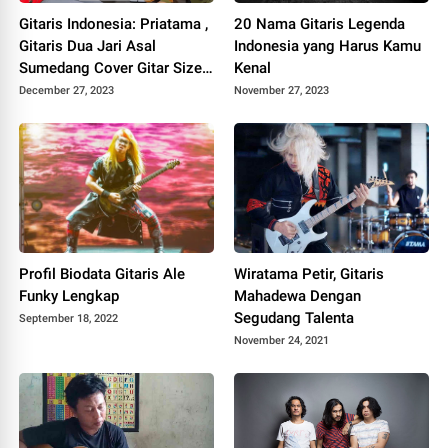
Gitaris Indonesia: Priatama ,
20 Nama Gitaris Legenda
Gitaris Dua Jari Asal
Indonesia yang Harus Kamu
Sumedang Cover Gitar Size
Kenal
The Day Buat Para Gitaris
December 27, 2023
November 27, 2023
Insecure
Profil Biodata Gitaris Ale
Wiratama Petir, Gitaris
Funky Lengkap
Mahadewa Dengan
Segudang Talenta
September 18, 2022
November 24, 2021