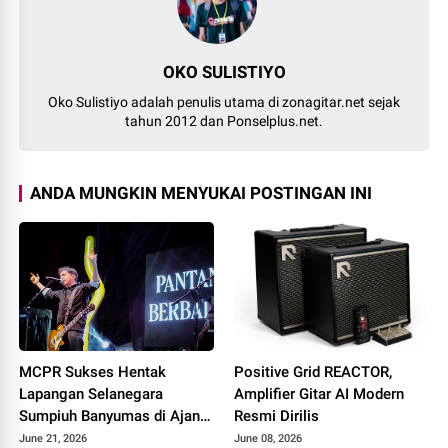
OKO SULISTIYO
Oko Sulistiyo adalah penulis utama di zonagitar.net sejak
tahun 2012 dan Ponselplus.net.
ANDA MUNGKIN MENYUKAI POSTINGAN INI
MCPR Sukses Hentak
Positive Grid REACTOR,
Lapangan Selanegara
Amplifier Gitar AI Modern
Sumpiuh Banyumas di Ajang
Resmi Dirilis
76 Silaturahmi HAPPIII
June 21, 2026
June 08, 2026