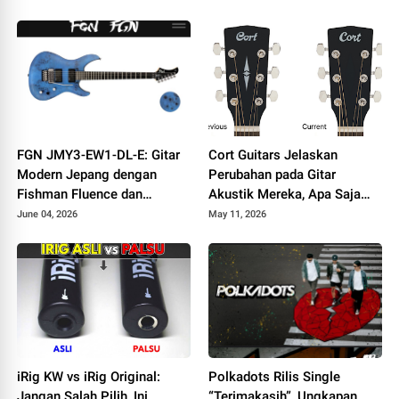
FGN JMY3-EW1-DL-E: Gitar
Cort Guitars Jelaskan
Modern Jepang dengan
Perubahan pada Gitar
Fishman Fluence dan
Akustik Mereka, Apa Saja
Tremolo Locking
yang Berubah
June 04, 2026
May 11, 2026
iRig KW vs iRig Original:
Polkadots Rilis Single
Jangan Salah Pilih, Ini
“Terimakasih”, Ungkapan