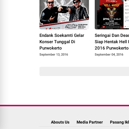
Endank Soekamti Gelar
Seringai Dan Dea
Konser Tunggal Di
Siap Hentak Hell
Purwokerto
2016 Purwokerto
September 13, 2016
September 04, 2016
Abouts Us
Media Partner
Pasang Ik