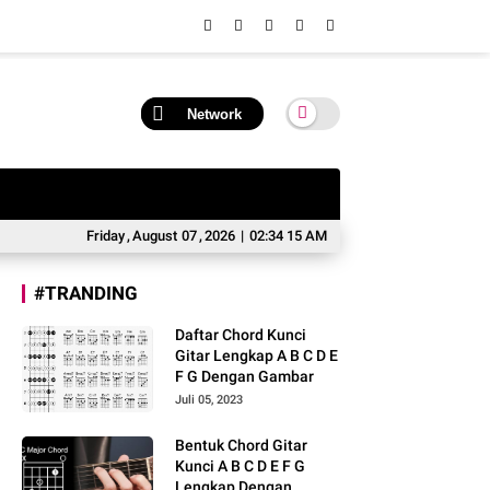
Network
Friday
,
August
07
,
2026
|
02:34 16 AM
#TRANDING
Daftar Chord Kunci
Gitar Lengkap A B C D E
F G Dengan Gambar
Juli 05, 2023
Bentuk Chord Gitar
Kunci A B C D E F G
Lengkap Dengan