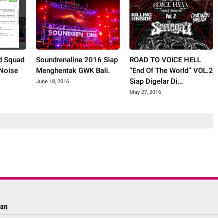
d Squad
Soundrenaline 2016 Siap
ROAD TO VOICE HELL
 Noise
Menghentak GWK Bali.
“End Of The World” VOL.2
Siap Digelar Di
June 18, 2016
Purwokerto
May 27, 2016
lan