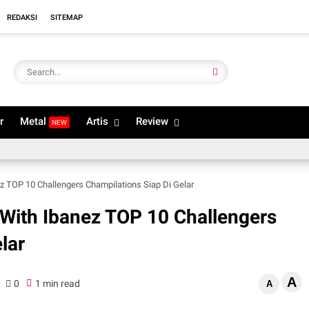
REDAKSI
SITEMAP
r
Metal
Artis
Review
NEW
z TOP 10 Challengers Champilations Siap Di Gelar
With Ibanez TOP 10 Challengers
lar
A
0
1 min read
A