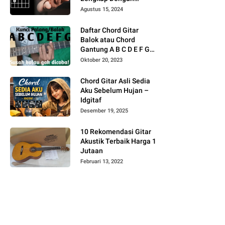
Gambar
Agustus 15, 2024
Daftar Chord Gitar
Balok atau Chord
Gantung A B C D E F G
Gambar
Oktober 20, 2023
Chord Gitar Asli Sedia
Aku Sebelum Hujan –
Idgitaf
Desember 19, 2025
10 Rekomendasi Gitar
Akustik Terbaik Harga 1
Jutaan
Februari 13, 2022