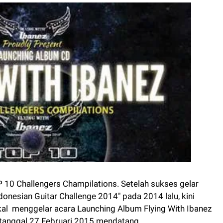
P 10 Challengers Champilations. Setelah sukses gelar
donesian Guitar Challenge 2014" pada 2014 lalu, kini
l menggelar acara Launching Album Flying With Ibanez
tanggal 27 Februari 2015 mendatang.