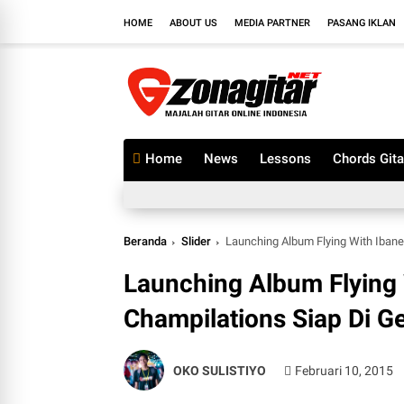
HOME
ABOUT US
MEDIA PARTNER
PASANG IKLAN
Home
News
Lessons
Chords Gita
Beranda
Slider
Launching Album Flying With Ibane
Launching Album Flying 
Champilations Siap Di Ge
OKO SULISTIYO
Februari 10, 2015