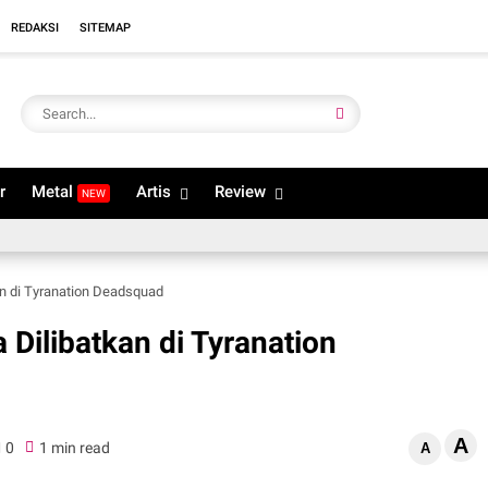
REDAKSI
SITEMAP
r
Metal
Artis
Review
NEW
an di Tyranation Deadsquad
 Dilibatkan di Tyranation
A
0
1 min read
A