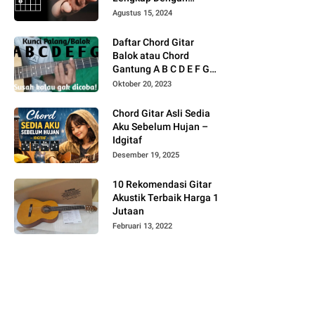
Gambar
Agustus 15, 2024
Daftar Chord Gitar
Balok atau Chord
Gantung A B C D E F G
Gambar
Oktober 20, 2023
Chord Gitar Asli Sedia
Aku Sebelum Hujan –
Idgitaf
Desember 19, 2025
10 Rekomendasi Gitar
Akustik Terbaik Harga 1
Jutaan
Februari 13, 2022