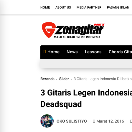
HOME
ABOUT US
MEDIA PARTNER
PASANG IKLAN
Home
News
Lessons
Chords Gita
Beranda
Slider
3 Gitaris Legen Indonesia Dilibatk
3 Gitaris Legen Indonesia
Deadsquad
OKO SULISTIYO
Maret 12, 2016