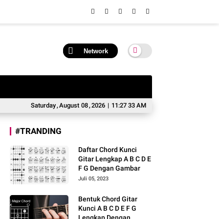
Network
Saturday
,
August
08
,
2026
|
11:27 34 AM
#TRANDING
Daftar Chord Kunci
Gitar Lengkap A B C D E
F G Dengan Gambar
Juli 05, 2023
Bentuk Chord Gitar
Kunci A B C D E F G
Lengkap Dengan