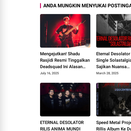
ANDA MUNGKIN MENYUKAI POSTINGA
Mengejutkan! Shadu
Eternal Desolator 
Rasjidi Resmi Tinggalkan
Single Solastalgia
Deadsquad Ini Alasan
Sajikan Nuansa
Sebenarnya
Emosional yang
July 16, 2025
March 28, 2025
Ambivalen
ETERNAL DESOLATOR
Speed Metal Proj
RILIS ANIMA MUNDI
Rillis Album Ke D