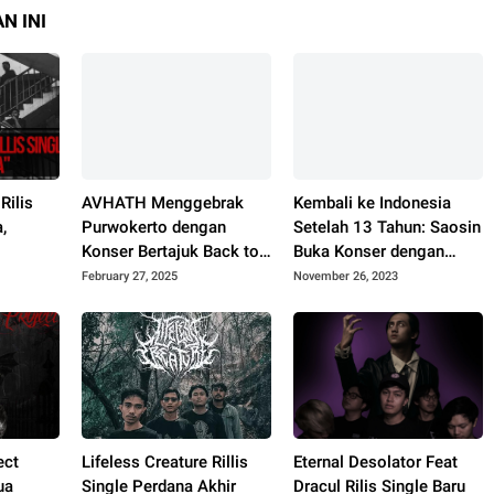
N INI
Rilis
AVHATH Menggebrak
Kembali ke Indonesia
,
Purwokerto dengan
Setelah 13 Tahun: Saosin
Konser Bertajuk Back to
Buka Konser dengan
Struggle 7
Energi Tinggi
February 27, 2025
November 26, 2023
ect
Lifeless Creature Rillis
Eternal Desolator Feat
ua
Single Perdana Akhir
Dracul Rilis Single Baru