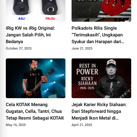
iRig KW vs iRig Original:
Polkadots Rilis Single
Jangan Salah Pilih, Ini
“Terimakasih”, Ungkapan
Bedanya
Syukur dan Harapan dari
Album Heartbreak Analogy
October 27, 2025
June 21, 2025
Cela KOTAK Menang
Jejak Karier Ricky Siahaan:
Gugatan, Cella, Tantri, Chua
Dari Stepforward hingga
Tetap Resmi Sebagai KOTAK
Menjadi Ikon Metal di
Seringai
May 16, 2025
April 21, 2025