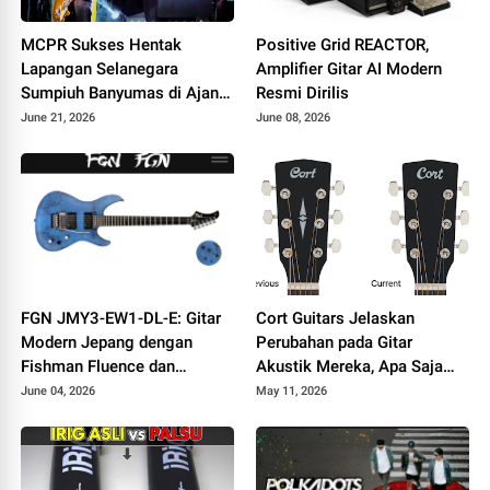
MCPR Sukses Hentak
Positive Grid REACTOR,
Lapangan Selanegara
Amplifier Gitar AI Modern
Sumpiuh Banyumas di Ajang
Resmi Dirilis
76 Silaturahmi HAPPIII
June 21, 2026
June 08, 2026
FGN JMY3-EW1-DL-E: Gitar
Cort Guitars Jelaskan
Modern Jepang dengan
Perubahan pada Gitar
Fishman Fluence dan
Akustik Mereka, Apa Saja
Tremolo Locking
yang Berubah
June 04, 2026
May 11, 2026