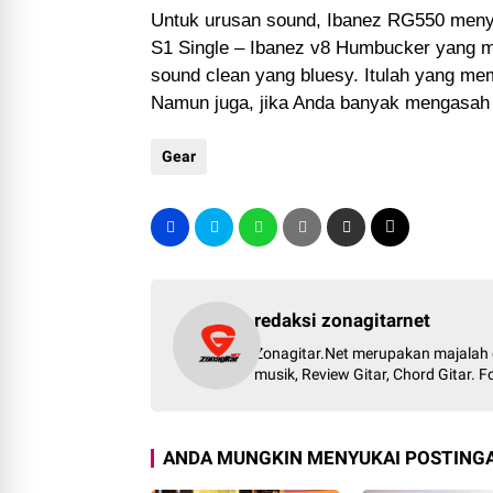
Untuk urusan sound, Ibanez RG550 menya
S1 Single – Ibanez v8 Humbucker yang m
sound clean yang bluesy. Itulah yang me
Namun juga, jika Anda banyak mengasah p
Gear
redaksi zonagitarnet
Zonagitar.Net merupakan majalah g
musik, Review Gitar, Chord Gitar.
ANDA MUNGKIN MENYUKAI POSTINGA