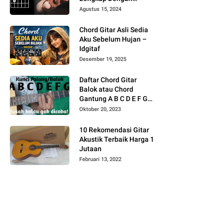
Gambar
Agustus 15, 2024
Chord Gitar Asli Sedia
Aku Sebelum Hujan –
Idgitaf
Desember 19, 2025
Daftar Chord Gitar
Balok atau Chord
Gantung A B C D E F G
Gambar
Oktober 20, 2023
10 Rekomendasi Gitar
Akustik Terbaik Harga 1
Jutaan
Februari 13, 2022