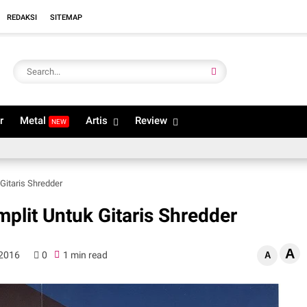
REDAKSI
SITEMAP
r
Metal
Artis
Review
NEW
Gitaris Shredder
plit Untuk Gitaris Shredder
A
 2016
0
1 min read
A