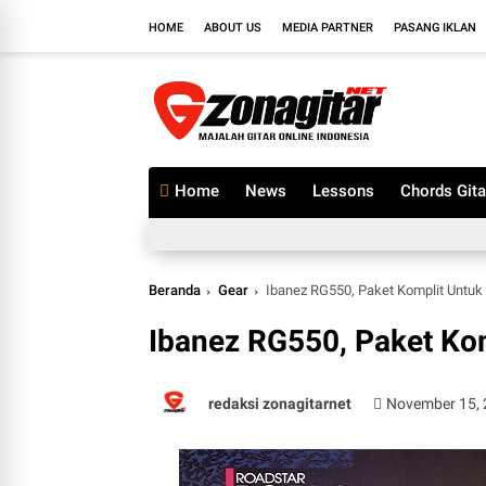
HOME
ABOUT US
MEDIA PARTNER
PASANG IKLAN
Home
News
Lessons
Chords Gita
Beranda
Gear
Ibanez RG550, Paket Komplit Untuk 
Ibanez RG550, Paket Kom
redaksi zonagitarnet
November 15,