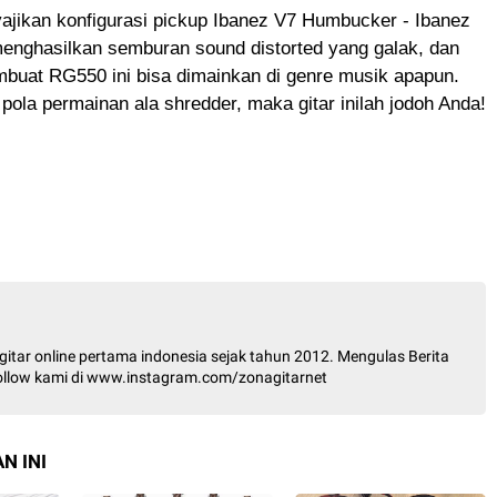
jikan konfigurasi pickup Ibanez V7 Humbucker - Ibanez
enghasilkan semburan sound distorted yang galak, dan
mbuat RG550 ini bisa dimainkan di genre musik apapun.
ola permainan ala shredder, maka gitar inilah jodoh Anda!
itar online pertama indonesia sejak tahun 2012. Mengulas Berita
 Follow kami di www.instagram.com/zonagitarnet
N INI