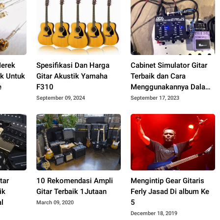
erek
Spesifikasi Dan Harga
Cabinet Simulator Gitar
ik Untuk
Gitar Akustik Yamaha
Terbaik dan Cara
e
F310
Menggunakannya Dalam
Recording
September 09, 2024
September 17, 2023
tar
10 Rekomendasi Ampli
Mengintip Gear Gitaris
ik
Gitar Terbaik 1Jutaan
Ferly Jasad Di album Ke
l
5
March 09, 2020
December 18, 2019