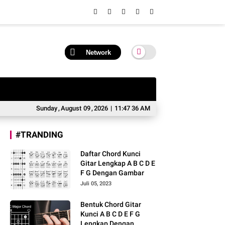
Network
Sunday
,
August
09
,
2026
|
11:47 36 AM
#TRANDING
Daftar Chord Kunci
Gitar Lengkap A B C D E
F G Dengan Gambar
Juli 05, 2023
Bentuk Chord Gitar
Kunci A B C D E F G
Lengkap Dengan