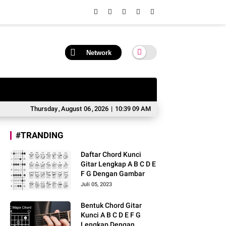
Network
Thursday
,
August
06
,
2026
|
10:39 09 AM
#TRANDING
Daftar Chord Kunci
Gitar Lengkap A B C D E
F G Dengan Gambar
Juli 05, 2023
Bentuk Chord Gitar
Kunci A B C D E F G
Lengkap Dengan