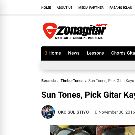
HOME
ABOUT US
MEDIA PARTNER
PASANG IKLAN
Home
News
Lessons
Chords Gita
Beranda
TimberTones
Sun Tones, Pick Gitar Kayu
Sun Tones, Pick Gitar Ka
OKO SULISTIYO
November 30, 201