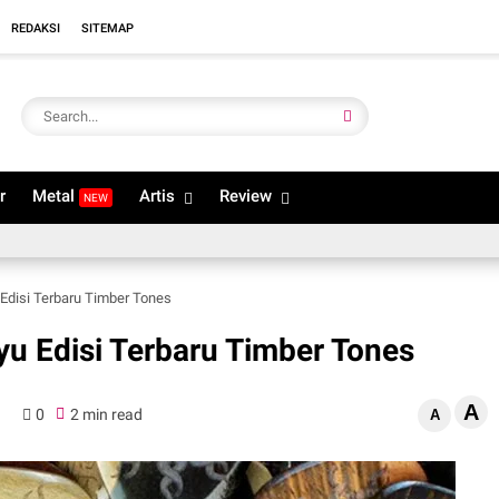
REDAKSI
SITEMAP
r
Metal
Artis
Review
NEW
 Edisi Terbaru Timber Tones
yu Edisi Terbaru Timber Tones
A
6
0
2 min read
A