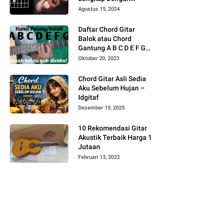
Gambar
Agustus 15, 2024
Daftar Chord Gitar
Balok atau Chord
Gantung A B C D E F G
Gambar
Oktober 20, 2023
Chord Gitar Asli Sedia
Aku Sebelum Hujan –
Idgitaf
Desember 19, 2025
10 Rekomendasi Gitar
Akustik Terbaik Harga 1
Jutaan
Februari 13, 2022