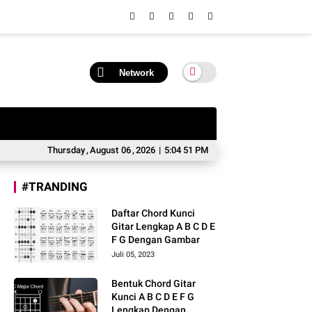
Network
Thursday
,
August
06
,
2026
|
5:04 51 PM
#TRANDING
Daftar Chord Kunci
Gitar Lengkap A B C D E
F G Dengan Gambar
Juli 05, 2023
Bentuk Chord Gitar
Kunci A B C D E F G
Lengkap Dengan