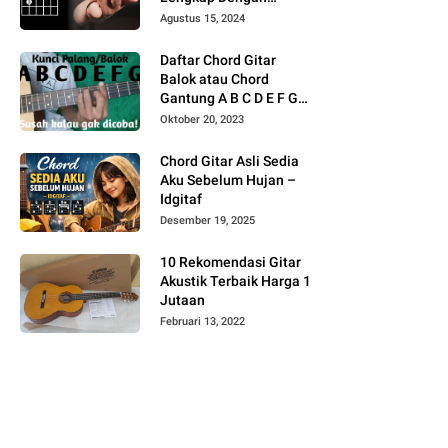
Gambar
Agustus 15, 2024
Daftar Chord Gitar
Balok atau Chord
Gantung A B C D E F G
Gambar
Oktober 20, 2023
Chord Gitar Asli Sedia
Aku Sebelum Hujan –
Idgitaf
Desember 19, 2025
10 Rekomendasi Gitar
Akustik Terbaik Harga 1
Jutaan
Februari 13, 2022