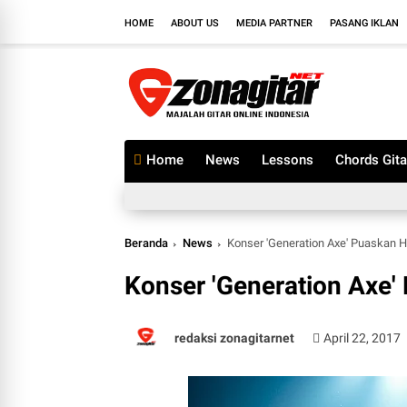
HOME
ABOUT US
MEDIA PARTNER
PASANG IKLAN
Home
News
Lessons
Chords Gita
Beranda
News
Konser 'Generation Axe' Puaskan Ha
Konser 'Generation Axe' 
redaksi zonagitarnet
April 22, 2017