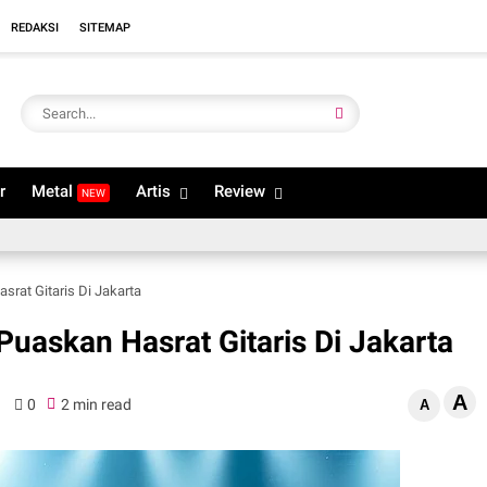
REDAKSI
SITEMAP
r
Metal
Artis
Review
NEW
srat Gitaris Di Jakarta
Puaskan Hasrat Gitaris Di Jakarta
A
0
2 min read
A