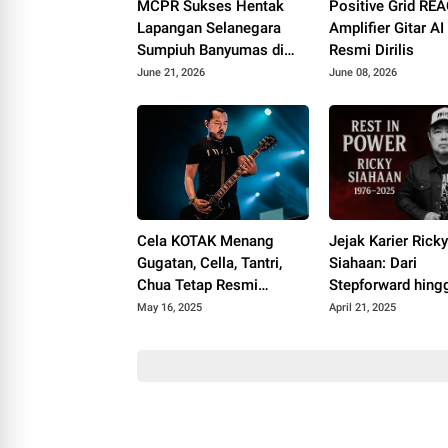
MCPR Sukses Hentak
Positive Grid RE
Lapangan Selanegara
Amplifier Gitar A
Sumpiuh Banyumas di
Resmi Dirilis
Ajang 76 Silaturahmi
June 21, 2026
June 08, 2026
HAPPIII
Cela KOTAK Menang
Jejak Karier Rick
Gugatan, Cella, Tantri,
Siahaan: Dari
Chua Tetap Resmi
Stepforward hing
Sebagai KOTAK
Menjadi Ikon Meta
May 16, 2025
April 21, 2025
Seringai