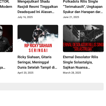
ACTOR,
Mengejutkan! Shadu
Polkadots Rilis Single
I Modern
Rasjidi Resmi Tinggalkan
“Terimakasih”, Ungkapan
Deadsquad Ini Alasan
Syukur dan Harapan dari
Sebenarnya
Album Heartbreak
July 16, 2025
June 21, 2025
Analogy
y
Ricky Siahaan, Gitaris
Eternal Desolator Rilis
Seringai, Meninggal
Single Solastalgia,
ga
Dunia Setelah Tampil di
Sajikan Nuansa
l di
Jepang
Emosional yang
April 20, 2025
March 28, 2025
Ambivalen