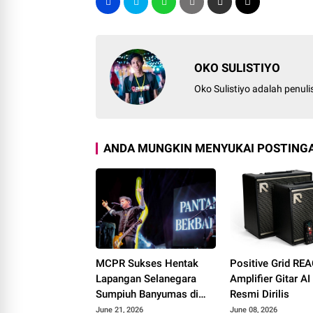
OKO SULISTIYO
Oko Sulistiyo adalah penul
ANDA MUNGKIN MENYUKAI POSTINGA
MCPR Sukses Hentak
Positive Grid RE
Lapangan Selanegara
Amplifier Gitar A
Sumpiuh Banyumas di
Resmi Dirilis
Ajang 76 Silaturahmi
June 21, 2026
June 08, 2026