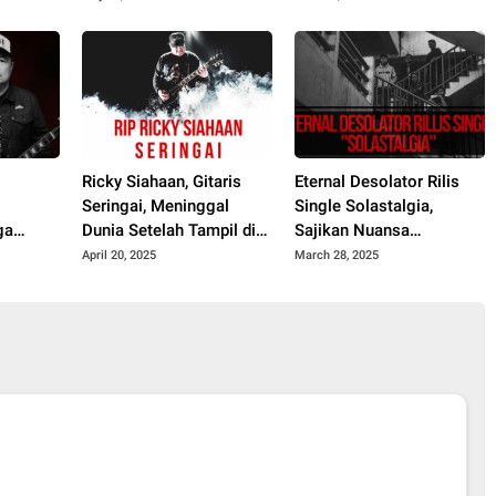
Analogy
y
Ricky Siahaan, Gitaris
Eternal Desolator Rilis
Seringai, Meninggal
Single Solastalgia,
ga
Dunia Setelah Tampil di
Sajikan Nuansa
l di
Jepang
Emosional yang
April 20, 2025
March 28, 2025
Ambivalen