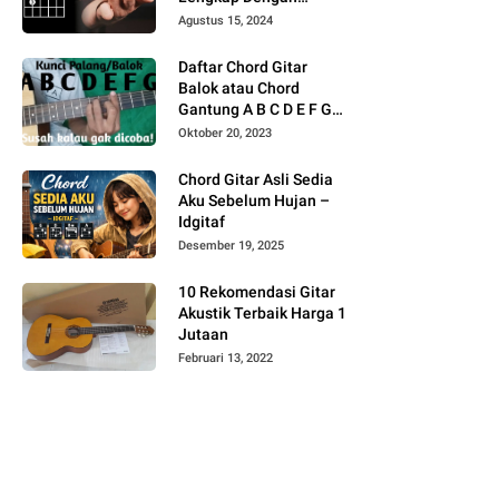
Gambar
Agustus 15, 2024
Daftar Chord Gitar
Balok atau Chord
Gantung A B C D E F G
Gambar
Oktober 20, 2023
Chord Gitar Asli Sedia
Aku Sebelum Hujan –
Idgitaf
Desember 19, 2025
10 Rekomendasi Gitar
Akustik Terbaik Harga 1
Jutaan
Februari 13, 2022