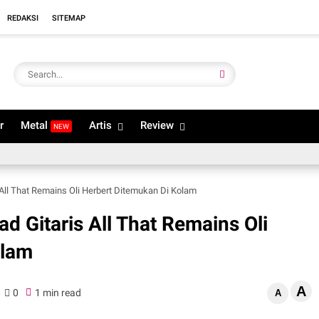
REDAKSI
SITEMAP
r
Metal
Artis
Review
NEW
 All That Remains Oli Herbert Ditemukan Di Kolam
d Gitaris All That Remains Oli
olam
A
0
1 min read
A