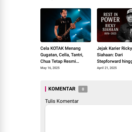
HAPPIII
Cela KOTAK Menang
Jejak Karier Rick
Gugatan, Cella, Tantri,
Siahaan: Dari
Chua Tetap Resmi
Stepforward hing
Sebagai KOTAK
Menjadi Ikon Meta
May 16, 2025
April 21, 2025
Seringai
KOMENTAR
0
Tulis Komentar