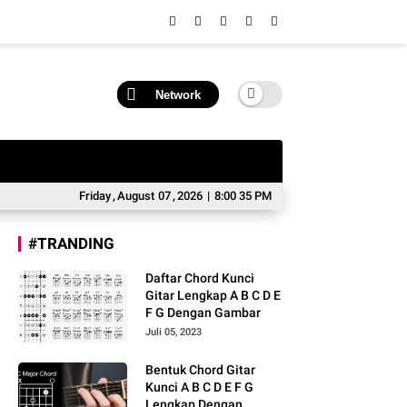
Network
Friday
,
August
07
,
2026
|
8:00 36 PM
#TRANDING
Daftar Chord Kunci
Gitar Lengkap A B C D E
F G Dengan Gambar
Juli 05, 2023
Bentuk Chord Gitar
Kunci A B C D E F G
Lengkap Dengan