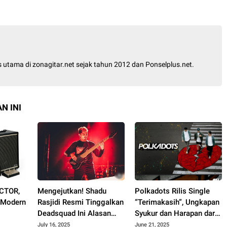
is utama di zonagitar.net sejak tahun 2012 dan Ponselplus.net.
N INI
ACTOR,
Mengejutkan! Shadu
Polkadots Rilis Single
I Modern
Rasjidi Resmi Tinggalkan
“Terimakasih”, Ungkapan
Deadsquad Ini Alasan
Syukur dan Harapan dari
Sebenarnya
Album Heartbreak
July 16, 2025
June 21, 2025