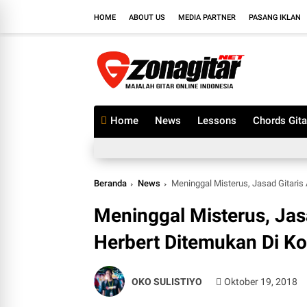
HOME
ABOUT US
MEDIA PARTNER
PASANG IKLAN
Home
News
Lessons
Chords Gita
Beranda
News
Meninggal Misterus, Jasad Gitaris
Meninggal Misterus, Jasa
Herbert Ditemukan Di K
OKO SULISTIYO
Oktober 19, 2018