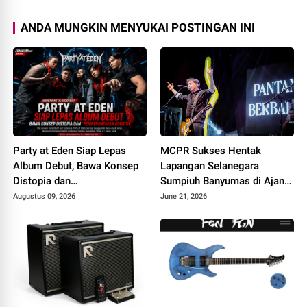
ANDA MUNGKIN MENYUKAI POSTINGAN INI
Party at Eden Siap Lepas
MCPR Sukses Hentak
Album Debut, Bawa Konsep
Lapangan Selanegara
Distopia dan
Sumpiuh Banyumas di Ajang
“Pemberontakan Kognitif
76 Silaturahmi HAPPIII
Augustus 09, 2026
June 21, 2026