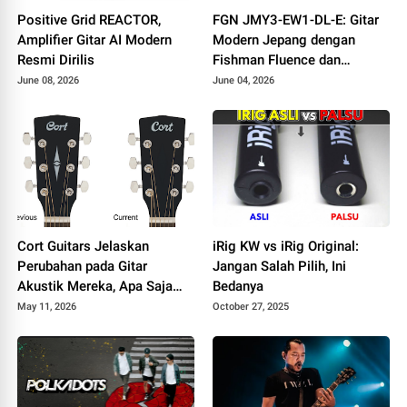
Positive Grid REACTOR,
FGN JMY3-EW1-DL-E: Gitar
Amplifier Gitar AI Modern
Modern Jepang dengan
Resmi Dirilis
Fishman Fluence dan
Tremolo Locking
June 08, 2026
June 04, 2026
Cort Guitars Jelaskan
iRig KW vs iRig Original:
Perubahan pada Gitar
Jangan Salah Pilih, Ini
Akustik Mereka, Apa Saja
Bedanya
yang Berubah
May 11, 2026
October 27, 2025