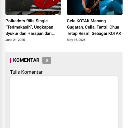
Polkadots Rilis Single
Cela KOTAK Menang
“Terimakasih”, Ungkapan
Gugatan, Cella, Tantri, Chua
Syukur dan Harapan dari
Tetap Resmi Sebagai KOTAK
Album Heartbreak Analogy
June 21, 2025
May 16, 2025
KOMENTAR
0
Tulis Komentar