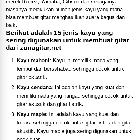
merek Ibanez, Yamaha, Gibson dan sebagainya
biasanya melakukan pilihan jenis kayu yang mana
bisa membuat gitar menghasilkan suara bagus dan
baik.
Berikut adalah 15 jenis kayu yang
sering digunakan untuk membuat gitar
dari zonagitar.net
Kayu mahoni: 
Kayu ini memiliki nada yang 
lembut dan bersahabat, sehingga cocok untuk 
gitar akustik.
Kayu cendana
: Ini adalah kayu yang kuat dan 
memiliki nada yang hangat, sehingga cocok untuk 
gitar akustik dan gitar listrik.
Kayu maple
: Ini adalah kayu yang kuat dan 
keras, sehingga cocok untuk gitar listrik dan gitar 
akustik. Kayu maple juga sering digunakan untuk 
neck gitar.