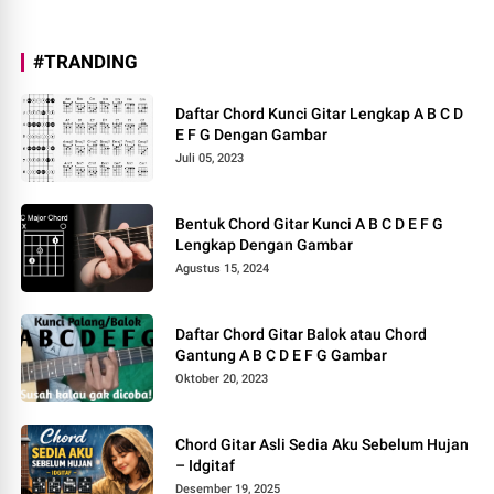
#TRANDING
Daftar Chord Kunci Gitar Lengkap A B C D
E F G Dengan Gambar
Juli 05, 2023
Bentuk Chord Gitar Kunci A B C D E F G
Lengkap Dengan Gambar
Agustus 15, 2024
Daftar Chord Gitar Balok atau Chord
Gantung A B C D E F G Gambar
Oktober 20, 2023
Chord Gitar Asli Sedia Aku Sebelum Hujan
– Idgitaf
Desember 19, 2025