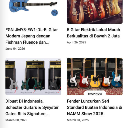
FGN JMY3-EW1-DL-E: Gitar
5 Gitar Elektrik Lokal Murah
Modern Jepang dengan
Berkualitas di Bawah 2 Juta
Fishman Fluence dan
April 26, 2025
Tremolo Locking
June 04, 2026
Dibuat Di Indonesia,
Fender Luncurkan Seri
Schecter Guitars & Synyster
Standard Buatan Indonesia di
Gates Rilis Signature
NAMM Show 2025
Headless 6-String
March 08, 2025
March 04, 2025