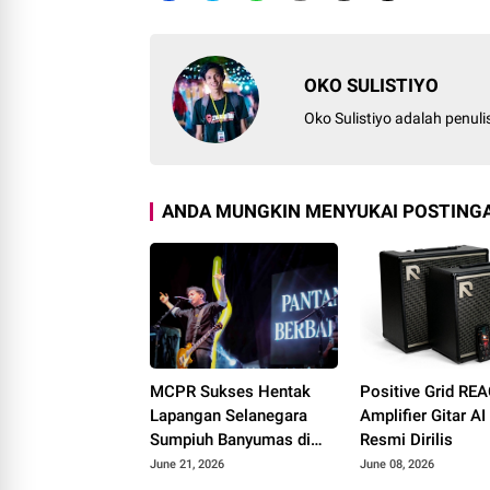
OKO SULISTIYO
Oko Sulistiyo adalah penul
ANDA MUNGKIN MENYUKAI POSTINGA
MCPR Sukses Hentak
Positive Grid RE
Lapangan Selanegara
Amplifier Gitar A
Sumpiuh Banyumas di
Resmi Dirilis
Ajang 76 Silaturahmi
June 21, 2026
June 08, 2026
HAPPIII