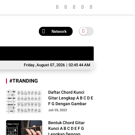
Network
Friday
,
August
07
,
2026
|
02:45 44 AM
#TRANDING
Daftar Chord Kunci
Gitar Lengkap A B C D E
F G Dengan Gambar
Juli 05, 2023
Bentuk Chord Gitar
Kunci A B C D E F G
Lengkap Dengan