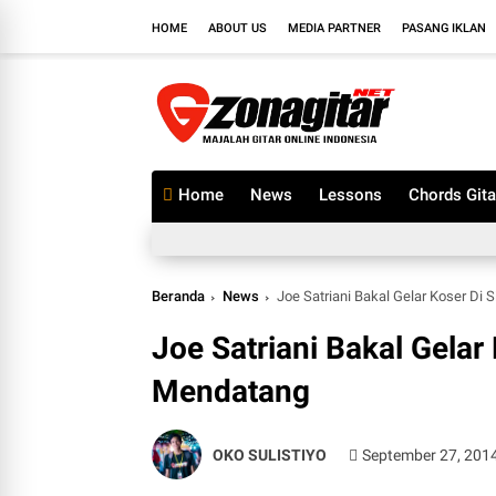
HOME
ABOUT US
MEDIA PARTNER
PASANG IKLAN
Home
News
Lessons
Chords Gita
Beranda
News
Joe Satriani Bakal Gelar Koser D
Joe Satriani Bakal Gela
Mendatang
OKO SULISTIYO
September 27, 201