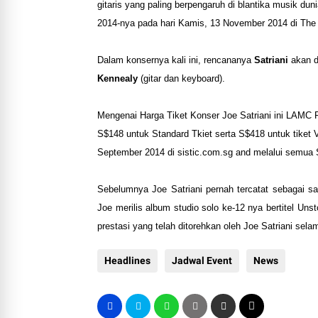
gitaris yang paling berpengaruh di blantika musik dun
2014-nya pada hari Kamis, 13 November 2014 di The S
Dalam konsernya kali ini, rencananya
Satriani
akan d
Kennealy
(gitar dan keyboard).
Mengenai Harga Tiket Konser Joe Satriani ini LAMC
S$148 untuk Standard Tkiet serta S$418 untuk tiket 
September 2014 di sistic.com.sg and melalui semua S
Sebelumnya Joe Satriani pernah tercatat sebagai sal
Joe merilis album studio solo ke-12 nya bertitel Un
prestasi yang telah ditorehkan oleh Joe Satriani selam
Headlines
Jadwal Event
News