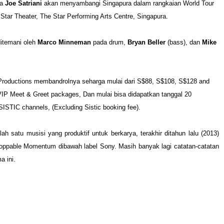
ia
Joe Satriani
akan menyambangi Singapura dalam rangkaian World Tour
tar Theater, The Star Performing Arts Centre, Singapura.
itemani oleh
Marco Minneman
pada drum,
Bryan Beller
(bass), dan
Mike
 Productions membandrolnya seharga mulai dari S$88, S$108, S$128 and
VIP Meet & Greet packages, Dan mulai bisa didapatkan tanggal 20
ISTIC channels, (Excluding Sistic booking fee).
ah satu musisi yang produktif untuk berkarya, terakhir ditahun lalu (2013)
stoppable Momentum dibawah label Sony. Masih banyak lagi catatan-catatan
a ini.