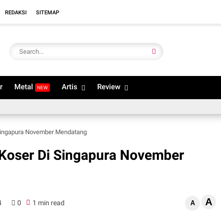
REDAKSI
SITEMAP
r
Metal
Artis
Review
NEW
i Singapura November Mendatang
r Koser Di Singapura November
A
4
0
1 min read
A