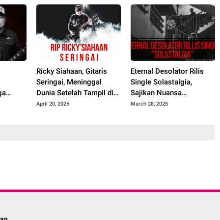
y
Ricky Siahaan, Gitaris
Eternal Desolator Rilis
Seringai, Meninggal
Single Solastalgia,
ga
Dunia Setelah Tampil di
Sajikan Nuansa
l di
Jepang
Emosional yang
April 20, 2025
March 28, 2025
Ambivalen
lan