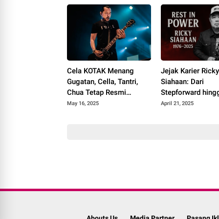
Cela KOTAK Menang
Jejak Karier Rick
Gugatan, Cella, Tantri,
Siahaan: Dari
Chua Tetap Resmi
Stepforward hing
Sebagai KOTAK
Menjadi Ikon Meta
May 16, 2025
April 21, 2025
Seringai
Abouts Us
Media Partner
Pasang Ik