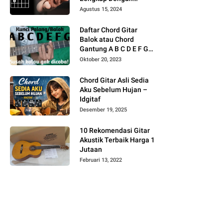
Gambar
Agustus 15, 2024
Daftar Chord Gitar
Balok atau Chord
Gantung A B C D E F G
Gambar
Oktober 20, 2023
Chord Gitar Asli Sedia
Aku Sebelum Hujan –
Idgitaf
Desember 19, 2025
10 Rekomendasi Gitar
Akustik Terbaik Harga 1
Jutaan
Februari 13, 2022