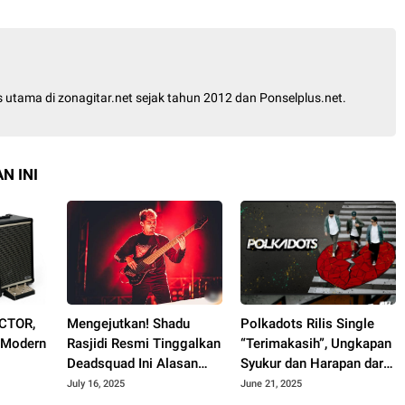
is utama di zonagitar.net sejak tahun 2012 dan Ponselplus.net.
N INI
ACTOR,
Mengejutkan! Shadu
Polkadots Rilis Single
I Modern
Rasjidi Resmi Tinggalkan
“Terimakasih”, Ungkapan
Deadsquad Ini Alasan
Syukur dan Harapan dari
Sebenarnya
Album Heartbreak
July 16, 2025
June 21, 2025
Analogy