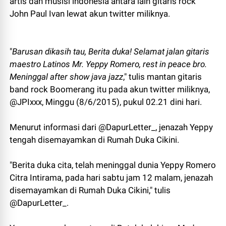
artis dan musisi indonesia antara lain gitaris rock
John Paul Ivan lewat akun twitter miliknya.
"
Barusan dikasih tau, Berita duka! Selamat jalan gitaris
maestro Latinos Mr. Yeppy Romero, rest in peace bro.
Meninggal after show java jazz
," tulis mantan gitaris
band rock Boomerang itu pada akun twitter miliknya,
@JPIxxx, Minggu (8/6/2015), pukul 02.21 dini hari.
Menurut informasi dari @DapurLetter_, jenazah Yeppy
tengah disemayamkan di Rumah Duka Cikini.
"Berita duka cita, telah meninggal dunia Yeppy Romero
Citra Intirama, pada hari sabtu jam 12 malam, jenazah
disemayamkan di Rumah Duka Cikini," tulis
@DapurLetter_.