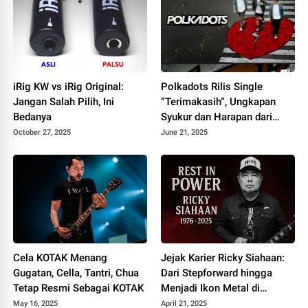
iRig KW vs iRig Original:
Polkadots Rilis Single
Jangan Salah Pilih, Ini
“Terimakasih”, Ungkapan
Bedanya
Syukur dan Harapan dari
Album Heartbreak Analogy
October 27, 2025
June 21, 2025
Cela KOTAK Menang
Jejak Karier Ricky Siahaan:
Gugatan, Cella, Tantri, Chua
Dari Stepforward hingga
Tetap Resmi Sebagai KOTAK
Menjadi Ikon Metal di
Seringai
May 16, 2025
April 21, 2025