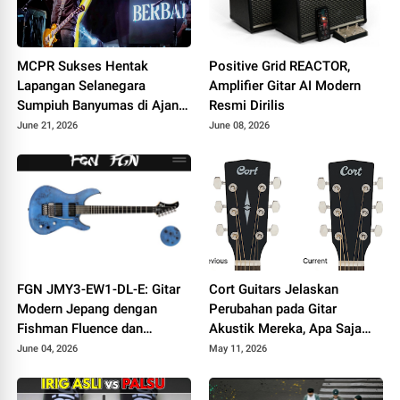
MCPR Sukses Hentak
Positive Grid REACTOR,
Lapangan Selanegara
Amplifier Gitar AI Modern
Sumpiuh Banyumas di Ajang
Resmi Dirilis
76 Silaturahmi HAPPIII
June 21, 2026
June 08, 2026
FGN JMY3-EW1-DL-E: Gitar
Cort Guitars Jelaskan
Modern Jepang dengan
Perubahan pada Gitar
Fishman Fluence dan
Akustik Mereka, Apa Saja
Tremolo Locking
yang Berubah
June 04, 2026
May 11, 2026