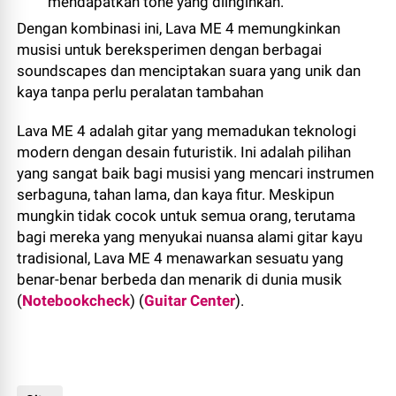
mendapatkan tone yang diinginkan.
Dengan kombinasi ini, Lava ME 4 memungkinkan
musisi untuk bereksperimen dengan berbagai
soundscapes dan menciptakan suara yang unik dan
kaya tanpa perlu peralatan tambahan
Lava ME 4 adalah gitar yang memadukan teknologi
modern dengan desain futuristik. Ini adalah pilihan
yang sangat baik bagi musisi yang mencari instrumen
serbaguna, tahan lama, dan kaya fitur. Meskipun
mungkin tidak cocok untuk semua orang, terutama
bagi mereka yang menyukai nuansa alami gitar kayu
tradisional, Lava ME 4 menawarkan sesuatu yang
benar-benar berbeda dan menarik di dunia musik​
(
Notebookcheck
)
(
Guitar Center
)
.