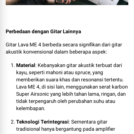
Perbedaan dengan Gitar Lainnya
Gitar Lava ME 4 berbeda secara signifikan dari gitar
akustik konvensional dalam beberapa aspek:
Material
: Kebanyakan gitar akustik terbuat dari
kayu, seperti mahoni atau spruce, yang
memberikan suara khas dan resonansi tertentu.
Lava ME 4, di sisi lain, menggunakan serat karbon
Super Airsonic yang lebih tahan lama, ringan, dan
tidak terpengaruh oleh perubahan suhu atau
kelembapan.
Teknologi Terintegrasi
: Sementara gitar
tradisional hanya bergantung pada amplifier