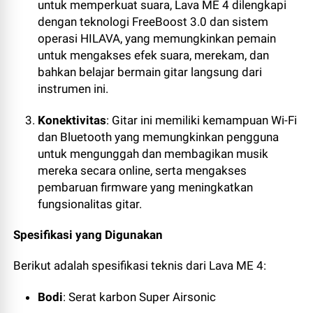
untuk memperkuat suara, Lava ME 4 dilengkapi
dengan teknologi FreeBoost 3.0 dan sistem
operasi HILAVA, yang memungkinkan pemain
untuk mengakses efek suara, merekam, dan
bahkan belajar bermain gitar langsung dari
instrumen ini.
Konektivitas
: Gitar ini memiliki kemampuan Wi-Fi
dan Bluetooth yang memungkinkan pengguna
untuk mengunggah dan membagikan musik
mereka secara online, serta mengakses
pembaruan firmware yang meningkatkan
fungsionalitas gitar.
Spesifikasi yang Digunakan
Berikut adalah spesifikasi teknis dari Lava ME 4:
Bodi
: Serat karbon Super Airsonic