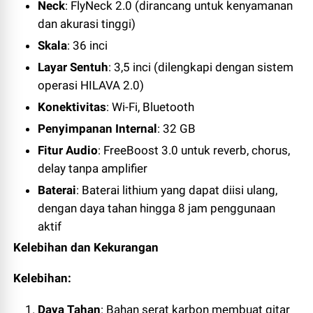
Neck
: FlyNeck 2.0 (dirancang untuk kenyamanan
dan akurasi tinggi)
Skala
: 36 inci
Layar Sentuh
: 3,5 inci (dilengkapi dengan sistem
operasi HILAVA 2.0)
Konektivitas
: Wi-Fi, Bluetooth
Penyimpanan Internal
: 32 GB
Fitur Audio
: FreeBoost 3.0 untuk reverb, chorus,
delay tanpa amplifier
Baterai
: Baterai lithium yang dapat diisi ulang,
dengan daya tahan hingga 8 jam penggunaan
aktif
Kelebihan dan Kekurangan
Kelebihan:
Daya Tahan
: Bahan serat karbon membuat gitar