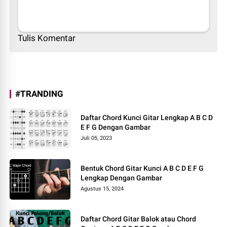
Tulis Komentar
#TRANDING
Daftar Chord Kunci Gitar Lengkap A B C D
E F G Dengan Gambar
Juli 05, 2023
Bentuk Chord Gitar Kunci A B C D E F G
Lengkap Dengan Gambar
Agustus 15, 2024
Daftar Chord Gitar Balok atau Chord