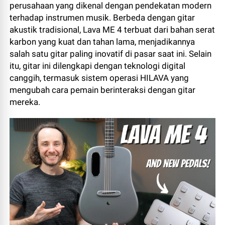
perusahaan yang dikenal dengan pendekatan modern
terhadap instrumen musik. Berbeda dengan gitar
akustik tradisional, Lava ME 4 terbuat dari bahan serat
karbon yang kuat dan tahan lama, menjadikannya
salah satu gitar paling inovatif di pasar saat ini. Selain
itu, gitar ini dilengkapi dengan teknologi digital
canggih, termasuk sistem operasi HILAVA yang
mengubah cara pemain berinteraksi dengan gitar
mereka.